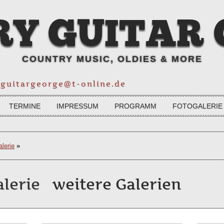
Y GUITAR
COUNTRY MUSIC, OLDIES & MORE
:
guitargeorge@t-online.de
TERMINE
IMPRESSUM
PROGRAMM
FOTOGALERIE
lerie
»
galerie
weitere Galerien