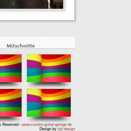
Mitschnitte
ts Reserved -
www.country-guitar-george.de
Design by
hjd design